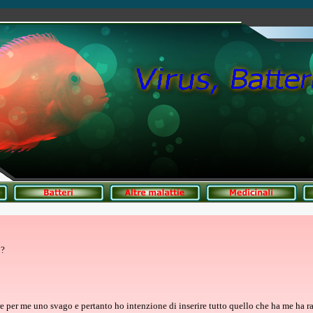
 ?
re per me uno svago e pertanto ho intenzione di inserire tutto quello che ha me ha