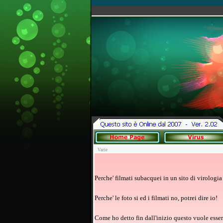
Varie
Perche' filmati subacquei in un sito di virologia
Perche' le foto si ed i filmati no, potrei dire io!
Come ho detto fin dall'inizio questo vuole esse